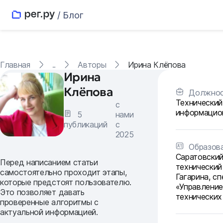
/ Блог
Главная
..
Авторы
Ирина Клёпова
Ирина
Клёпова
Должнос
Технический
с
информацион
5
нами
публикаций
с
2025
Образов
Саратовский
Перед написанием статьи
технический
самостоятельно проходит этапы,
Гагарина, с
которые предстоят пользователю.
«Управление
Это позволяет давать
технических
проверенные алгоритмы с
актуальной информацией.