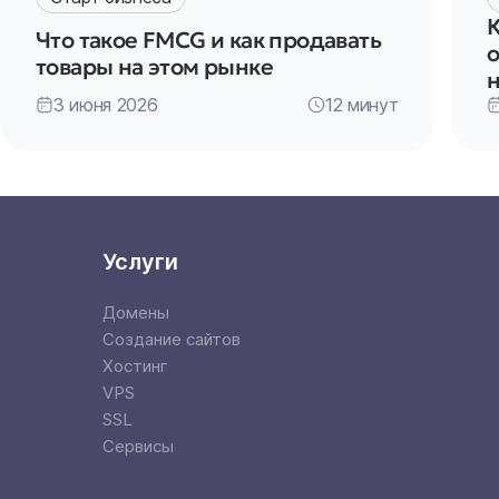
К
Что такое FMCG и как продавать
товары на этом рынке
3 июня 2026
12 минут
Услуги
Домены
Создание сайтов
Хостинг
VPS
SSL
Сервисы