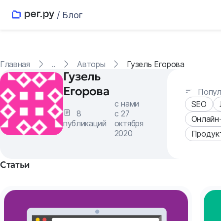
/ Блог
Главная
..
Авторы
Гузель Егорова
Гузель
Егорова
Попул
с нами
SEO
8
с 27
Онлайн
публикаций
октября
2020
Продук
Статьи