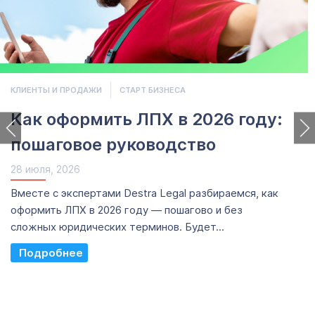
ЖИ
СТАРТ БИЗНЕСА
ПРОДВИЖЕНИЕ
мить ЛПХ в 2026 году:
Продвиже
е руководство
бренда в 
эффектив
механик
тами Destra Legal разбираемся, как
 2026 году — пошагово и без
28 июля, 2026
еских терминов. Будет...
Как локальному
федеральными с
бюджетов и шта
нерешаемой, но 