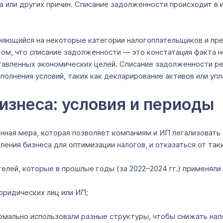
а или других причин. Списание задолженности происходит в 
аняющийся на некоторые категории налогоплательщиков и п
том, что списание задолженности — это констатация факта 
ставленных экономических целей. Списание задолженности р
полнения условий, таких как декларирование активов или упл
изнеса: условия и периоды
енная мера, которая позволяет компаниям и ИП легализоват
ления бизнеса для оптимизации налогов, и отказаться от так
елей, которые в прошлые годы (за 2022–2024 гг.) применяли
ридических лиц или ИП;
ормально использовали разные структуры, чтобы снижать нал