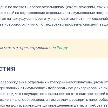
ый позволяет налогоплательщикам (как физическим, так и 
авленный на оздоровление экономики, стимулирование предп
отря на кажущуюся простоту, налоговая амнистия — сложный
 ее историю, отличия от стандартных процедур списания зад
 вы можете зарегистрировать на
Рег.ру
.
стия
освобождение отдельных категорий налогоплательщиков от о
 призванный стимулировать добровольное декларирование ск
 в том, что государство отказывается от своих претензий 
вшие в налогообложении, и тем самым расширить налогообла
о на долги, возникшие до определенной даты, и требует вы