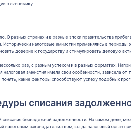
ии в экономику.
ю. В разных странах и в разные эпохи правительства прибега
ы. Исторически налоговые амнистии применялись в периоды э
новить доверие к государству и стимулировать деловую акт
сколько раз, с разным успехом и в разных форматах. Наприм
я налоговая амнистия имела свои особенности, зависела от
 понять, какие факторы способствуют успеху подобных прог
едуры списания задолженн
 списания безнадежной задолженности. На самом деле, меж
 налоговым законодательством, когда налоговый орган при