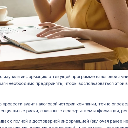
о изучили информацию о текущей программе налоговой амнис
 шаги необходимо предпринять, чтобы воспользоваться это
о провести аудит налоговой истории компании, точно опред
отенциальные риски, связанные с раскрытием информации, ре
ивах с полной и достоверной информацией (включая ранее н
ведомления, решения о взыскании), и документы, подтверж