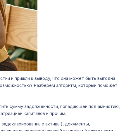
тии и пришли к выводу, что она может быть выгодна
й возможностью? Разберем алгоритм, который поможет
елить сумму задолженности, попадающей под амнистию,
патриацией капиталов и прочим.
е задекларированные активы), документы,
дающие выполнение условий амнистии (уплата части