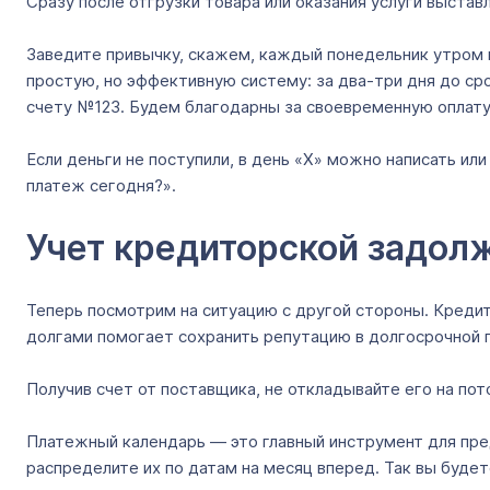
Сразу после отгрузки товара или оказания услуги выставл
Заведите привычку, скажем, каждый понедельник утром п
простую, но эффективную систему: за два-три дня до сро
счету №123. Будем благодарны за своевременную оплату
Если деньги не поступили, в день «Х» можно написать и
платеж сегодня?».
Учет кредиторской задол
Теперь посмотрим на ситуацию с другой стороны. Креди
долгами помогает сохранить репутацию в долгосрочной п
Получив счет от поставщика, не откладывайте его на пот
Платежный календарь ― это главный инструмент для пред
распределите их по датам на месяц вперед. Так вы будет