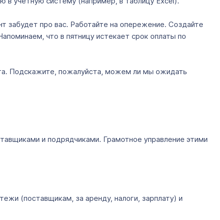
ю в учетную систему (например, в таблицу Excel).
т забудет про вас. Работайте на опережение. Создайте
Напоминаем, что в пятницу истекает срок оплаты по
чета. Подскажите, пожалуйста, можем ли мы ожидать
ставщиками и подрядчиками. Грамотное управление этими
жи (поставщикам, за аренду, налоги, зарплату) и