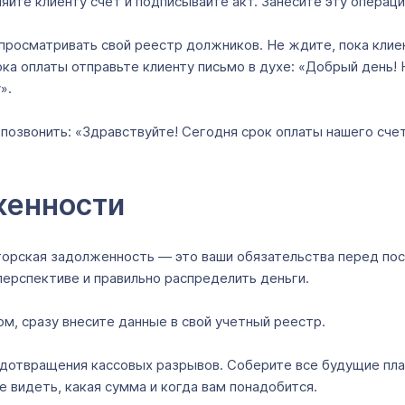
яйте клиенту счет и подписывайте акт. Занесите эту операци
росматривать свой реестр должников. Не ждите, пока клиен
ка оплаты отправьте клиенту письмо в духе: «Добрый день! 
».
ли позвонить: «Здравствуйте! Сегодня срок оплаты нашего с
женности
торская задолженность — это ваши обязательства перед по
ерспективе и правильно распределить деньги.
ом, сразу внесите данные в свой учетный реестр.
отвращения кассовых разрывов. Соберите все будущие плате
е видеть, какая сумма и когда вам понадобится.