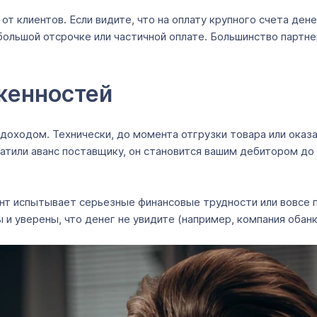
т клиентов. Если видите, что на оплату крупного счета ден
большой отсрочке или частичной оплате. Большинство партне
женностей
я доходом. Технически, до момента отгрузки товара или оказ
атили аванс поставщику, он становится вашим дебитором до 
ент испытывает серьезные финансовые трудности или вовсе п
ы и уверены, что денег не увидите (например, компания оба