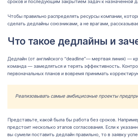
сроков и последующим закрытием задач к назначенной д
Чтобы правильно распределять ресурсы компании, котор
сделать дедлайны союзниками, а не врагами, рассказывае
Что такое дедлайны и за
Дедлайн (от английского “deadline”— мертвая линия) — к
команда — замедляться и терять эффективность. Контрол
первоначальных планов и вовремя принимать корректир
Реализовывать самые амбициозные проекты предпр
Представьте, какой была бы работа без сроков. Например
предстоит несколько этапов согласования. Если к указан
вы сумели поставить дедлайн правильно, то в заявку усп