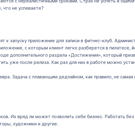
ваются с нереалистичными сроками. Страх не успеть и ошиби
, что не успеваете?
т к запуску приложение для записи в фитнес-клуб. Админист
риложение, с которым клиент легко разберется в пилатесе, 
вроде дополнительного раздела «Достижения», который приз
ь уже после релиза. Как раз для них в работе можно устан
вра. Задача с плавающим дедлайном, как правило, не самая 
ков. Их вряд ли может позволить себе бизнес. Работать без
торы, художники и другие.