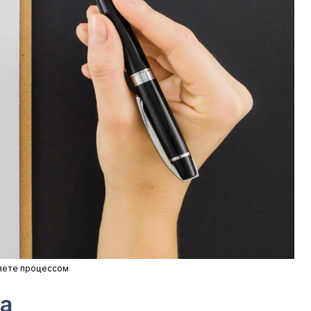
ляете процессом
та