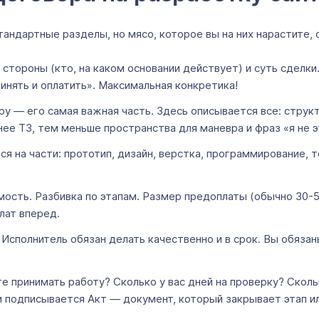
андартные разделы, но мясо, которое вы на них нарастите, 
 стороны (кто, на каком основании действует) и суть сделки
ринять и оплатить». Максимальная конкретика!
у — его самая важная часть. Здесь описывается все: струк
ее ТЗ, тем меньше пространства для маневра и фраз «я не э
я на части: прототип, дизайн, верстка, программирование, т
мость. Разбивка по этапам. Размер предоплаты (обычно 30-5
лат вперед.
 Исполнитель обязан делать качественно и в срок. Вы обяза
е принимать работу? Сколько у вас дней на проверку? Скол
и подписывается Акт — документ, который закрывает этап ил