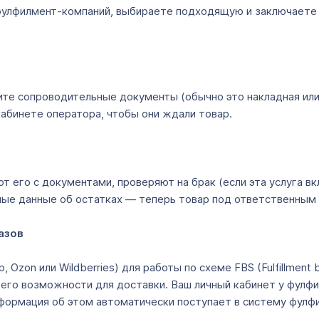
 фулфилмент-компаний, выбираете подходящую и заключаете
ите сопроводительные документы (обычно это накладная или
кабинете оператора, чтобы они ждали товар.
 его с документами, проверяют на брак (если эта услуга в
нные данные об остатках ― теперь товар под ответственным
казов
zon или Wildberries) для работы по схеме FBS (Fulfillment by 
 его возможности для доставки. Ваш личный кабинет у фулф
нформация об этом автоматически поступает в систему фулф