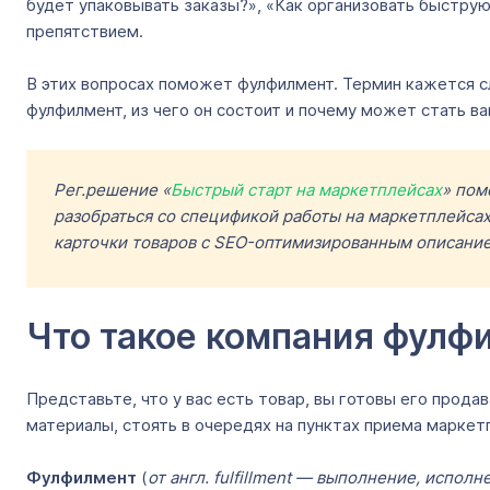
будет упаковывать заказы?», «Как организовать быструю
препятствием.
В этих вопросах поможет фулфилмент. Термин кажется сл
фулфилмент, из чего он состоит и почему может стать 
Рег.решение «
Быстрый старт на маркетплейсах
» пом
разобраться со спецификой работы на маркетплейсах
карточки товаров с SEO-оптимизированным описанием
Что такое компания фулф
Представьте, что у вас есть товар, вы готовы его прода
материалы, стоять в очередях на пунктах приема маркетп
Фулфилмент
(
от англ. fulfillment ― выполнение, исполн