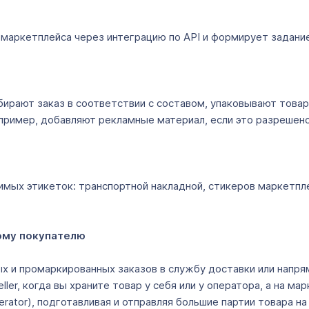
маркетплейса через интеграцию по API и формирует задание
бирают заказ в соответствии с составом, упаковывают товар
апример, добавляют рекламные материал, если это разрешено
димых этикеток: транспортной накладной, стикеров маркетп
ному покупателю
ых и промаркированных заказов в службу доставки или напря
Seller, когда вы храните товар у себя или у оператора, а на
perator), подготавливая и отправляя большие партии товара 