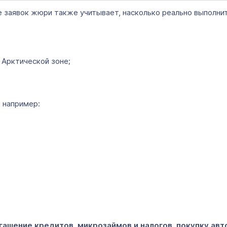
 заявок жюри также учитывает, насколько реально выполнит
 Арктической зоне;
, например:
огашение кредитов, микрозаймов и налогов, покупку ав