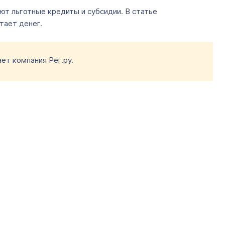
т льготные кредиты и субсидии. В статье
тает денег.
ет компания Рег.ру.