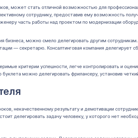
ыков, может стать отличной возможностью для профессионал
пективному сотруднику, предоставив ему возможность получ
енеру часть работы над проектом по модернизации оборуд
тия бизнеса, можно смело делегировать другим сотрудникам
ации — секретарю. Консалтинговая компания делегирует сбо
еримые критерии успешности, легче контролировать и оцени
 буклета можно делегировать фрилансеру, установив четкий
ителя
роков, некачественному результату и демотивации сотрудни
стоит делегировать задачу человеку, у которого нет необхо