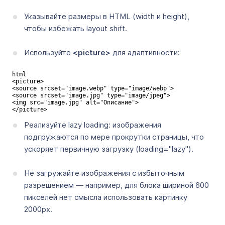
Указывайте размеры в HTML (width и height),
чтобы избежать layout shift.
Используйте
<picture>
для адаптивности:
html

<picture>  

<source srcset="image.webp" type="image/webp">  

<source srcset="image.jpg" type="image/jpeg">  

<img src="image.jpg" alt="Описание">  

</picture>  
Реализуйте lazy loading: изображения
подгружаются по мере прокрутки страницы, что
ускоряет первичную загрузку (loading="lazy").
Не загружайте изображения с избыточным
разрешением — например, для блока шириной 600
пикселей нет смысла использовать картинку
2000px.