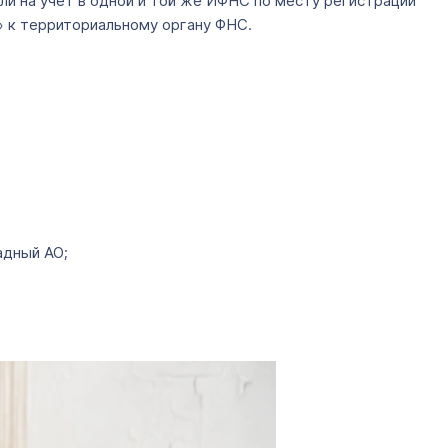
ли на учет в одной и той же ИФНС по месту регистрации
» к территориальному органу ФНС.
адный АО;