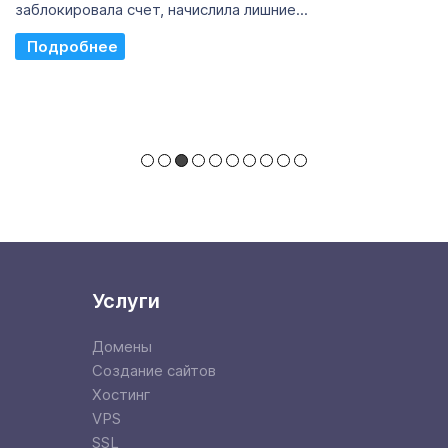
заблокировала счет, начислила лишние...
Read More
Услуги
Домены
Создание сайтов
Хостинг
VPS
SSL