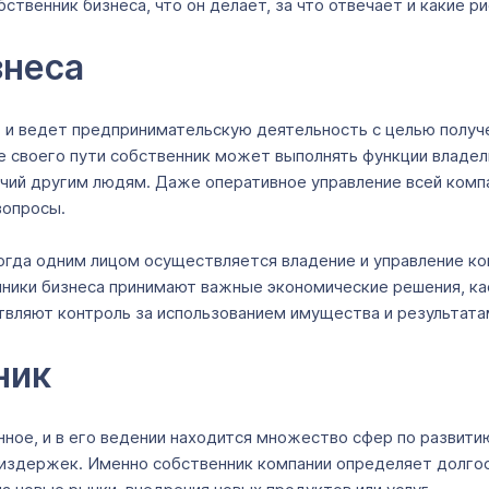
ственник бизнеса, что он делает, за что отвечает и какие р
знеса
т и ведет предпринимательскую деятельность с целью полу
ле своего пути собственник может выполнять функции владе
мочий другим людям. Даже оперативное управление всей ком
 вопросы.
огда одним лицом осуществляется владение и управление ко
ники бизнеса принимают важные экономические решения, ка
твляют контроль за использованием имущества и результата
ник
ное, и в его ведении находится множество сфер по развити
 издержек. Именно собственник компании определяет долгос