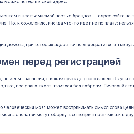
ых можно потерять свой адрес.
ентом и неотъемлемой частью брендов — адрес сайта не то
е. Но, к сожалению, иногда что-то идет не по плану: нельз
ии домена, при которых адрес точно «превратится в тыкву».
омен перед регистрацией
 не иеемт занчнеия, в кокам пряокде рсапожолены бкувы в с
дяке, всё рвано ткест чтаитсея без побрелм. Пичрионй эгот
о человеческий мозг может воспринимать смысл слова целик
 мозга опечатки могут обернуться неприятностями аж в двух