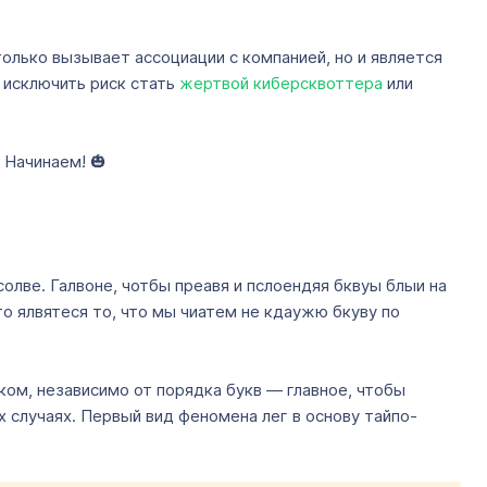
лько вызывает ассоциации с компанией, но и является
я исключить риск стать
жертвой киберсквоттера
или
 Начинаем! 🎃
олве. Галвоне, чотбы преавя и пслоендяя бквуы блыи на
о ялвятеся то, что мы чиатем не кдаужю бкуву по
ом, независимо от порядка букв — главное, чтобы
 случаях. Первый вид феномена лег в основу тайпо-