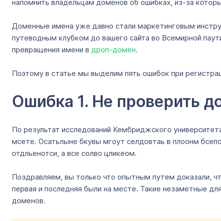
напомнить владельцам доменов об ошибках, из-за котор
Доменные имена уже давно стали маркетинговым инструм
путеводным клубком до вашего сайта во Всемирной паутин
превращения имени в
дроп-домен
.
Поэтому в статье мы выделим пять ошибок при регистрац
Ошибка 1. Не проверить д
По результат исследований Кембриджского университета,
мсете. Осатьлыне бкувы мгоут селдовтаь в плоонм бсепор
отдльенотси, а все солво цликеом.
Поздравляем, вы только что опытным путем доказали, чт
первая и последняя были на месте. Такие незаметные для
доменов.