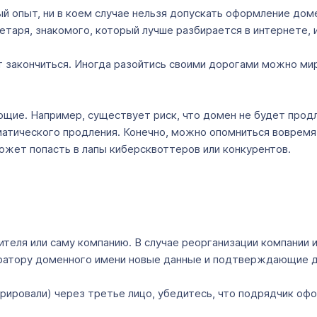
й опыт, ни в коем случае нельзя допускать оформление дом
таря, знакомого, который лучше разбирается в интернете, 
закончиться. Иногда разойтись своими дорогами можно мирн
ющие. Например, существует риск, что домен не будет продл
матического продления. Конечно, можно опомниться вовремя
ожет попасть в лапы киберсквоттеров или конкурентов.
дителя или саму компанию. В случае реорганизации компани
стратору доменного имени новые данные и подтверждающие 
рировали) через третье лицо, убедитесь, что подрядчик офор