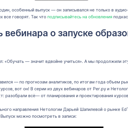
дин, особенный выпуск — он записывался не только в аудио-
х все говорят. Так что
подписывайтесь на обновления
подкас
ь вебинара о запуске образ
 «Обучать — значит вдвойне учиться». А мы продолжили эту
равился — по прогнозам аналитиков, по итогам года объем р
урсов, вот он! В серии из двух вебинаров от Рег.ру и Нетол
т: разобрали всё— от планирования и проектирования курсо
ьного направления Нетологии Дарьей Шапилевой о рынке EdT
 Выпуск можно посмотреть в записи: