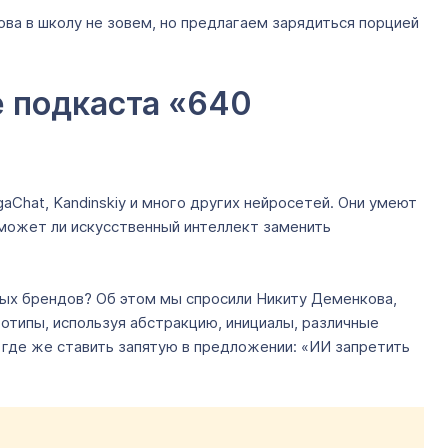
ова в школу не зовем, но предлагаем зарядиться порцией
е подкаста «640
aChat, Kandinskiy и много других нейросетей. Они умеют
 может ли искусственный интеллект заменить
овых брендов? Об этом мы спросили Никиту Деменкова,
отипы, используя абстракцию, инициалы, различные
 где же ставить запятую в предложении: «ИИ запретить