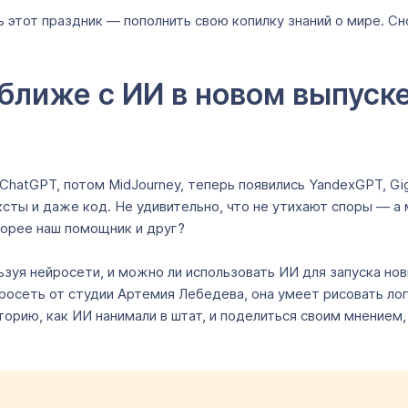
ь этот праздник — пополнить свою копилку знаний о мире. Сн
ближе с ИИ в новом выпуск
ChatGPT, потом MidJourney, теперь появились YandexGPT, Gig
ксты и даже код. Не удивительно, что не утихают споры — а
корее наш помощник и друг?
ьзуя нейросети, и можно ли использовать ИИ для запуска н
осеть от студии Артемия Лебедева, она умеет рисовать лог
орию, как ИИ нанимали в штат, и поделиться своим мнением,