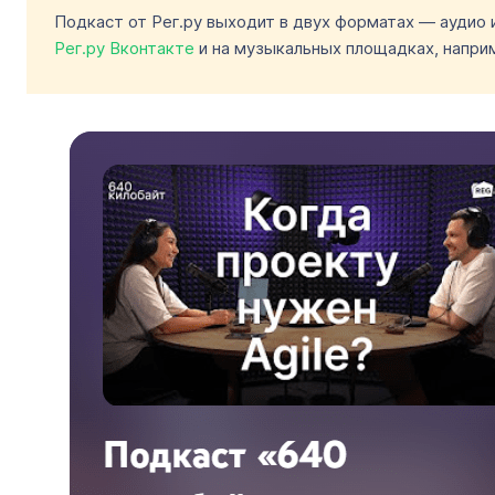
Подкаст от Рег.ру выходит в двух форматах — аудио
Рег.ру Вконтакте
и на музыкальных площадках, напри