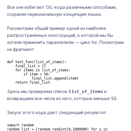
Все они избегают GIL-кода различными способами,
сохраняя первоначальную концепцию языка.
Рассмотрим общий пример одной из наиболее
распространённых конструкций, к которой мы бы
хотели применить параллелизм — цикл for. Посмотрим
на фрагмент:
def test_func(list_of_items):

    final_list = []

    for items in list_of_items:

        if item < 50:

            final_list.append(item)

    return final_list
Здесь мы проверяем список
и
list_of_items
возвращаем все числа из него, которые меньше 50.
Запуск этого кода даёт следующий результат:
import random

random_list = [random.randint(0,1000000) for x in 