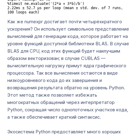
%timeit ne.evaluate('(2*a + 3*b)/b')

2.22ms ± 52.7 µs per loop (mean ± std. dev. of 7 runs, 
100 loops each)
Как же numexpr достигает почти четырёхкратного
ускорения? Он использует символьное представление
вычислений для генерации кода, которое работает на
уровне функций доступной библиотеки BLAS. В случае
BLAS для CPU, код этих функций будет наилучшим
образом векторизован; в случае CUBLAS —
вычислительную нагрузку примут ядра графического
процессора. Так все вычисления остаются в виде
низкоуровневого кода до их завершения и
возвращения результата обратно на уровень Python.
Этот метод также позволяет избежать
многократных обращений через интерпретатор
Python, сокращая число однопоточных участков кода,
а также обеспечивает краткий синтаксис.
Экосистема Python предоставляет много хороших