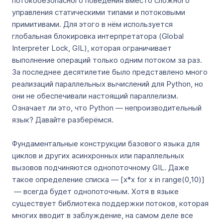
потокобезопасного поведения вместо сложного
управления статическими типами и потоковыми
примитивами. Для этого в нём используется
глобальная блокировка интерпретатора (Global
Interpreter Lock, GIL), которая ограничивает
выполнение операций только одним потоком за раз.
За последнее десятилетие было представлено много
реализаций параллельных вычислений для Python, но
они не обеспечивали настоящий параллелизм.
Означает ли это, что Python — непроизводительный
язык? Давайте разберёмся.
Фундаментальные конструкции базового языка для
циклов и других асинхронных или параллельных
вызовов подчиняются однопоточному GIL. Даже
такое определение списка — [x*x for x in range(0,10)]
— всегда будет однопоточным. Хотя в языке
существует библиотека поддержки потоков, которая
многих вводит в заблуждение, на самом деле все