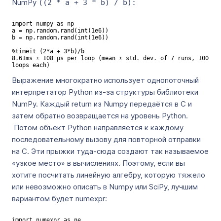
NumPy
((2 * a + 3 * b) / b):
import numpy as np

a = np.random.rand(int(1e6))

b = np.random.rand(int(1e6))

%timeit (2*a + 3*b)/b

8.61ms ± 108 µs per loop (mean ± std. dev. of 7 runs, 100 
loops each)
Выражение многократно использует однопоточный
интерпретатор Python из-за структуры библиотеки
NumPy. Каждый return из Numpy передаётся в C и
затем обратно возвращается на уровень Python.
Потом объект Python направляется к каждому
последовательному вызову для повторной отправки
на C. Эти прыжки туда-сюда создают так называемое
«узкое место» в вычислениях. Поэтому, если вы
хотите посчитать линейную алгебру, которую тяжело
или невозможно описать в Numpy или SciPy, лучшим
вариантом будет numexpr:
import numexpr as ne
