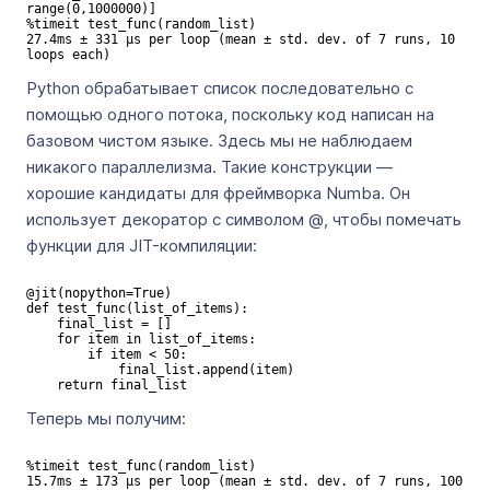
range(0,1000000)]

%timeit test_func(random_list)

27.4ms ± 331 µs per loop (mean ± std. dev. of 7 runs, 10 
loops each)
Python обрабатывает список последовательно с
помощью одного потока, поскольку код написан на
базовом чистом языке. Здесь мы не наблюдаем
никакого параллелизма. Такие конструкции —
хорошие кандидаты для фреймворка Numba. Он
использует декоратор с символом @, чтобы помечать
функции для JIT-компиляции:
@jit(nopython=True)

def test_func(list_of_items):

    final_list = []

    for item in list_of_items:

        if item < 50:

            final_list.append(item)

    return final_list
Теперь мы получим:
%timeit test_func(random_list)

15.7ms ± 173 µs per loop (mean ± std. dev. of 7 runs, 100 