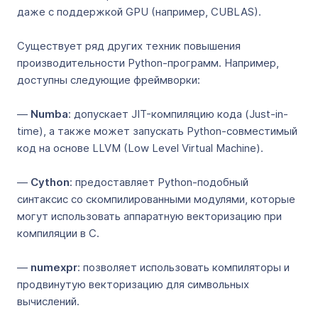
даже с поддержкой GPU (например, CUBLAS).
Существует ряд других техник повышения
производительности Python-программ. Например,
доступны следующие фреймворки:
—
Numba
: допускает JIT-компиляцию кода (Just-in-
time), а также может запускать Python-совместимый
код на основе LLVM (Low Level Virtual Machine).
—
Cython
: предоставляет Python-подобный
синтаксис со скомпилированными модулями, которые
могут использовать аппаратную векторизацию при
компиляции в C.
—
numexpr
: позволяет использовать компиляторы и
продвинутую векторизацию для символьных
вычислений.