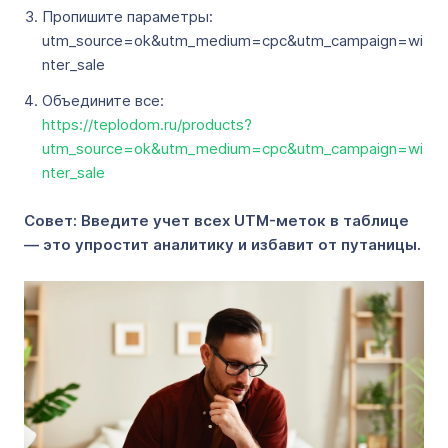
Пропишите параметры:
utm_source=ok&utm_medium=cpc&utm_campaign=wi
nter_sale
Объедините все:
https://teplodom.ru/products?
utm_source=ok&utm_medium=cpc&utm_campaign=wi
nter_sale
Совет: Введите учет всех UTM-меток в таблице
— это упростит аналитику и избавит от путаницы.