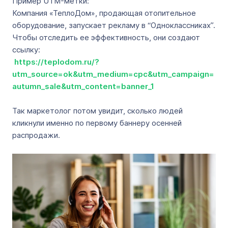
Пример UTM-метки:
Компания «ТеплоДом», продающая отопительное
оборудование, запускает рекламу в “Одноклассниках”.
Чтобы отследить ее эффективность, они создают
ссылку:
https://teplodom.ru/?
utm_source=ok&utm_medium=cpc&utm_campaign=
autumn_sale&utm_content=banner_1
Так маркетолог потом увидит, сколько людей
кликнули именно по первому баннеру осенней
распродажи.