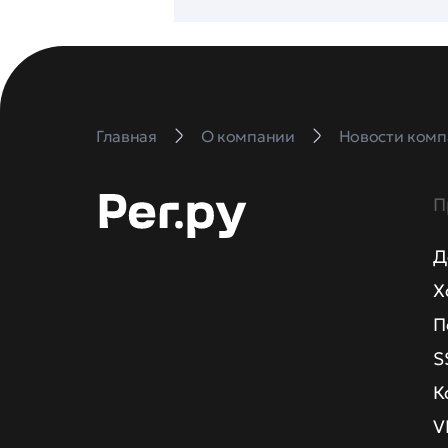
Главная
О компании
Новости комп
П
Д
Х
П
S
К
V