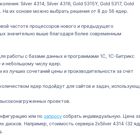
ления: Silver 4314, Silver 4316, Gold 5315Y, Gold 5317, Gold
8. На их основе можно выбрать решения от 8 до 56 ядер.
овой частоте процессоров нового и предыдущего
вых значительно выше благодаря более современным
для работы с базами данных и программами 1С, 1С-Битрикс
 и небольшому числу ядер.
м из лучших сочетаний цены и производительности за счёт
им количеством ядер подойдут для сайтов и задач, использую
 высоконагруженных проектов.
нфигурацию или по
запросу
собрать индивидуальную. Цена з
х дисков. Например, стоимость сервера 2xSilver 4314 (32 яд
ц.