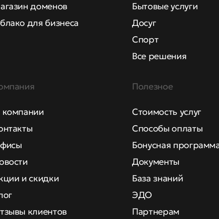
агазин доменов
Бытовые услуги
блако для бизнеса
Досуг
Спорт
Все решения
омпания
Полезное
 компании
Стоимость услуг
онтакты
Способы оплаты
фисы
Бонусная программ
овости
Документы
кции и скидки
База знаний
лог
ЭДО
тзывы клиентов
Партнерам