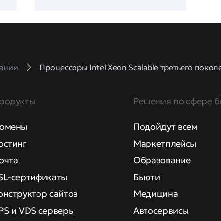
ании
‌Процессоры Intel Xeon Scalable третьего поко
родукты
Решения по сфере б
омены
Подойдут всем
остинг
Маркетплейсы
очта
Образование
SL-сертификаты
Бьюти
онструктор сайтов
Медицина
PS и VDS серверы
Автосервисы