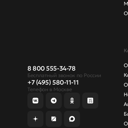
М
О
К
О
8 800 555-34-78
К
Бесплатный звонок по России
+7 (495) 580-11-11
О
Телефон в Москве
Н
А
Б
О