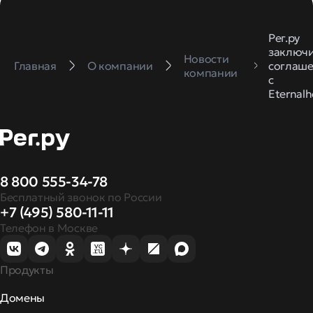
Рег.ру
заключ
Новости
Главная
О компании
соглаш
компании
с
Eternalh
8 800 555-34-78
Бесплатный звонок по России
+7 (495) 580-11-11
Телефон в Москве
Продукты
Домены