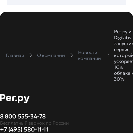
Рег.ру и
Digilabs
запусти
сервис,
Новости
Главная
О компании
которы
компании
ускоряе
1С в
облаке 
30%
8 800 555-34-78
Бесплатный звонок по России
+7 (495) 580-11-11