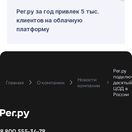
Рег.ру за год привлек 5 тыс.
клиентов на облачную
платформу
Рег.ру
подклю
Новости
Главная
О компании
десятый
компании
ЦОД в
России
8 800 555-34-78