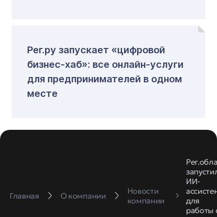
Рег.ру запускает «цифровой
бизнес-хаб»: все онлайн-услуги
для предпринимателей в одном
месте
Рег.обл
запусти
ИИ-
Новости
ассисте
Главная
О компании
компании
для
работы 