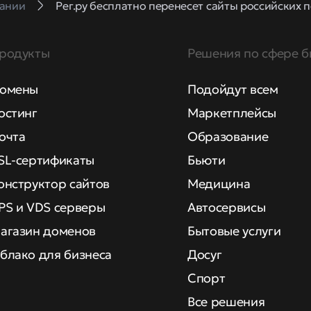
ании
Рег.ру бесплатно перенесет сайты российских п
родукты
Решения по сфере б
омены
Подойдут всем
остинг
Маркетплейсы
очта
Образование
SL-сертификаты
Бьюти
онструктор сайтов
Медицина
PS и VDS серверы
Автосервисы
агазин доменов
Бытовые услуги
блако для бизнеса
Досуг
Спорт
Все решения