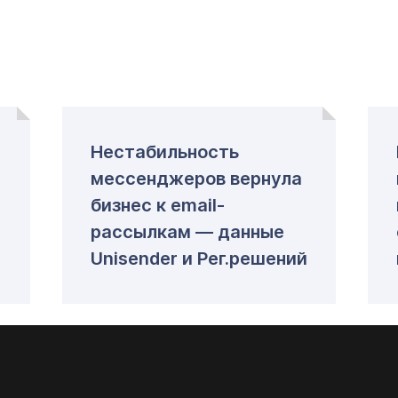
Нестабильность
мессенджеров вернула
у
бизнес к email-
рассылкам — данные
Unisender и Рег.решений