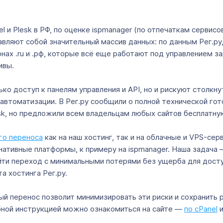
 и Plesk в РФ, по оценке ispmanager (по отпечаткам сервисов
ляют собой значительный массив данных: по данным Рег.ру,
онах .ru и .рф, которые всё еще работают под управлением 
ивы.
ко доступ к панелям управления и API, но и рискуют столкн
автоматизации. В Рег.ру сообщили о полной технической гот
esk, но предложили всем владельцам любых сайтов бесплатн
го переноса
как на наш хостинг, так и на облачные и VPS-се
нативные платформы, к примеру на ispmanager. Наша задача
йти переход с минимальными потерями без ущерба для досту
а хостинга Рег.ру.
ный перенос позволит минимизировать эти риски и сохранить
бной инструкцией можно ознакомиться на сайте —
по cPanel