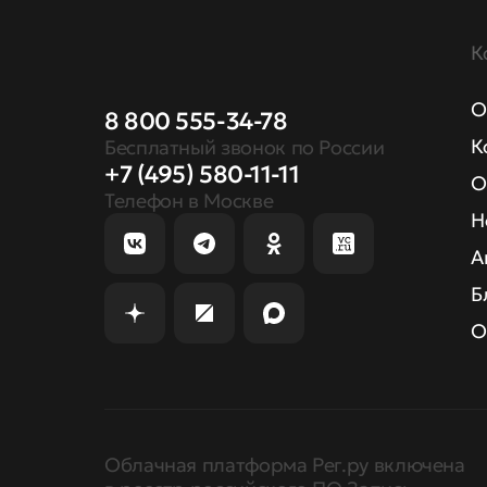
К
О
8 800 555-34-78
К
Бесплатный звонок по России
+7 (495) 580-11-11
О
Телефон в Москве
Н
А
Б
О
Облачная платформа Рег.ру включена