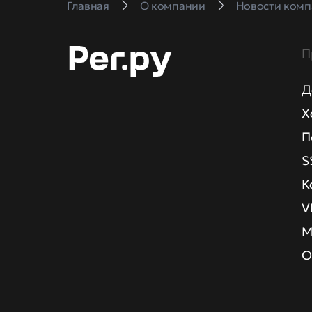
Главная
О компании
Новости комп
П
Д
Х
П
S
К
V
М
О