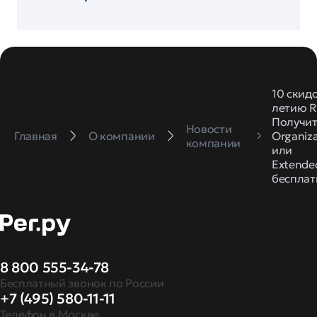
10 скидо
летию R
Получи
Новости
Главная
О компании
Organiz
компании
или
Extende
бесплат
8 800 555-34-78
Бесплатный звонок по России
+7 (495) 580-11-11
Телефон в Москве