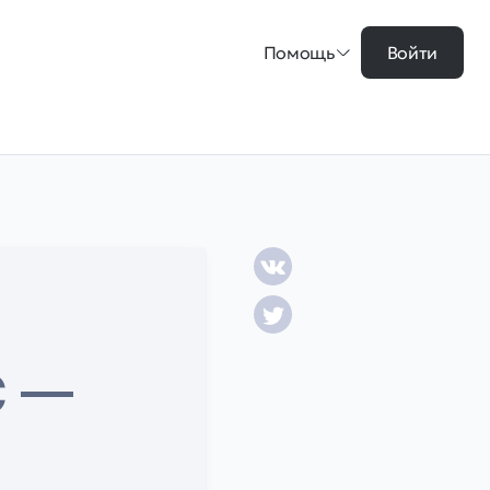
Помощь
Войти
С —