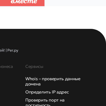
! | Рег.ру
изнеса
Сервисы
Whois – проверить данные
домена
Определить IP адрес
Проверить порт на
доступность