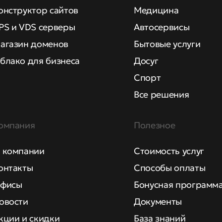
онструктор сайтов
Медицина
PS и VDS серверы
Автосервисы
агазин доменов
Бытовые услуги
блако для бизнеса
Досуг
Спорт
Все решения
омпания
Полезное
 компании
Стоимость услуг
онтакты
Способы оплаты
фисы
Бонусная программ
овости
Документы
кции и скидки
База знаний