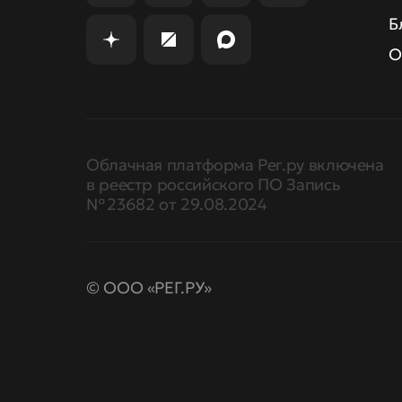
Б
О
Облачная платформа Рег.ру включена
в реестр российского ПО Запись
№ 23682 от 29.08.2024
© ООО «РЕГ.РУ»