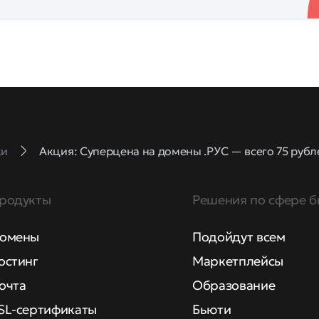
ки
Акция: Суперцена на домены .РУС — всего 75 рублей
родукты
Решения по сфере б
омены
Подойдут всем
остинг
Маркетплейсы
очта
Образование
SL-сертификаты
Бьюти