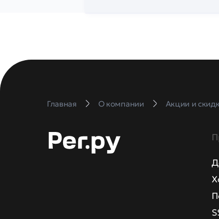
Главная
О компании
Акции и скид
П
Д
Х
П
S