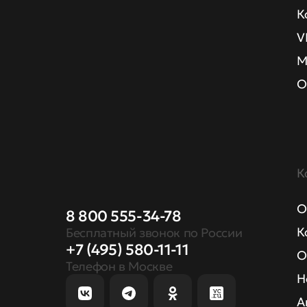
К
V
М
О
К
О
8 800 555-34-78
К
Бесплатный звонок по России
+7 (495) 580-11-11
О
Телефон в Москве
Н
А