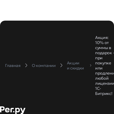
Акция:
10% от
суммы в
подарок
при
Акции
покупке
Главная
О компании
и скидки
или
продлен
любой
лицензи
1С-
Битрикс!