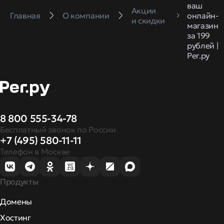
ваш
Акции
Главная
О компании
онлайн-
и скидки
магазин
за 199
рублей |
Рег.ру
8 800 555-34-78
Бесплатный звонок по России
+7 (495) 580-11-11
Телефон в Москве
Продукты
Домены
Хостинг