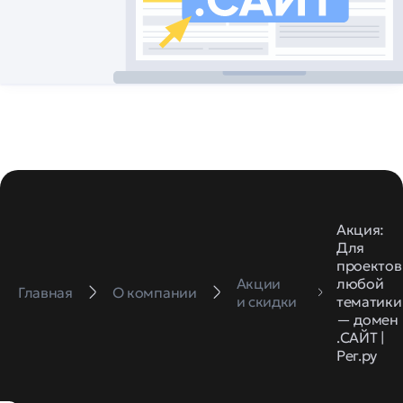
Акция:
Для
проектов
Акции
любой
Главная
О компании
и скидки
тематики
— домен
.САЙТ |
Рег.ру