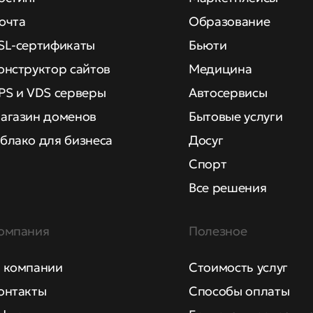
очта
Образование
SL-сертификаты
Бьюти
онструктор сайтов
Медицина
PS и VDS серверы
Автосервисы
агазин доменов
Бытовые услуги
блако для бизнеса
Досуг
Спорт
Все решения
омпания
Полезное
 компании
Стоимость услуг
онтакты
Способы оплаты