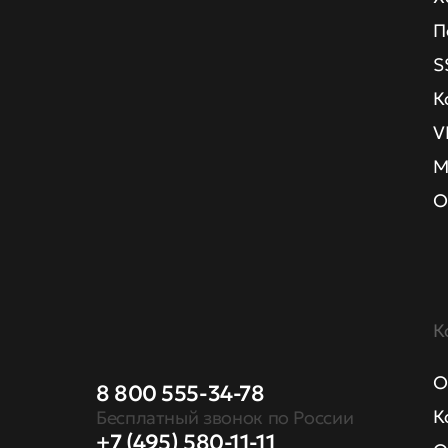
П
S
К
V
М
О
К
О
8 800 555-34-78
К
Бесплатный звонок по России
+7 (495) 580-11-11