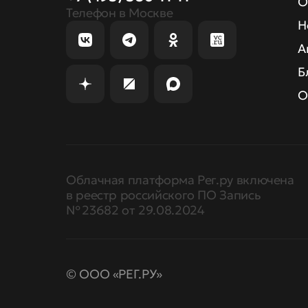
О
Телефон в Москве
Н
А
Б
О
Облачная платформа Рег.ру включена
в реестр российского ПО Запись
№ 23682 от 29.08.2024
© ООО «РЕГ.РУ»