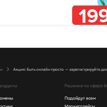
ки
Акция: Быть онлайн просто — зарегистрируйте доме
родукты
Решения по сфере б
омены
Подойдут всем
остинг
Маркетплейсы