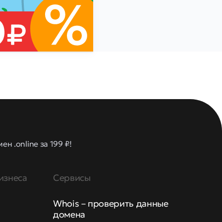
н .online за 199 ₽!
изнеса
Сервисы
Whois – проверить данные
домена