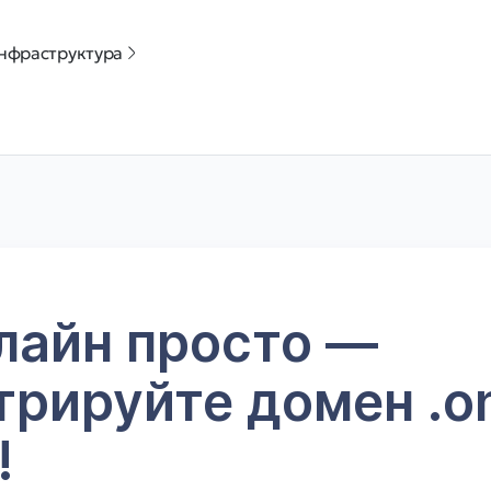
нфраструктура
лайн просто —
трируйте домен .on
!