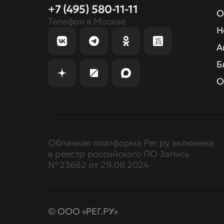
+7 (495) 580-11-11
О
Телефон в Москве
Н
А
Б
О
Облачная платформа Рег.ру включена
в реестр российского ПО Запись
№ 23682 от 29.08.2024
© ООО «РЕГ.РУ»