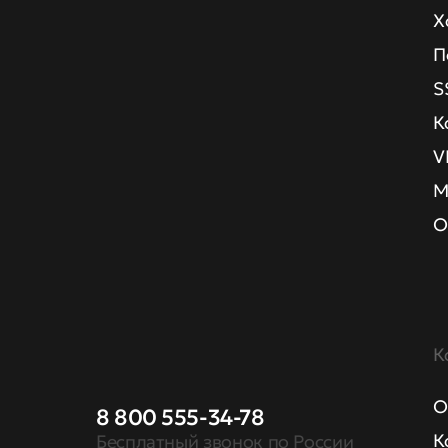
Х
П
S
К
V
М
О
К
О
8 800 555-34-78
К
Бесплатный звонок по России