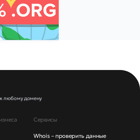
к к любому домену
изнеса
Сервисы
Whois – проверить данные