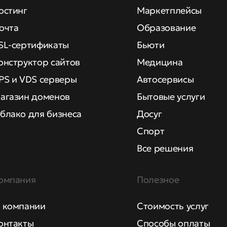
остинг
Маркетплейсы
очта
Образование
SL-сертификаты
Бьюти
онструктор сайтов
Медицина
PS и VDS серверы
Автосервисы
агазин доменов
Бытовые услуги
блако для бизнеса
Досуг
Спорт
Все решения
омпания
Полезное
 компании
Стоимость услуг
онтакты
Способы оплаты