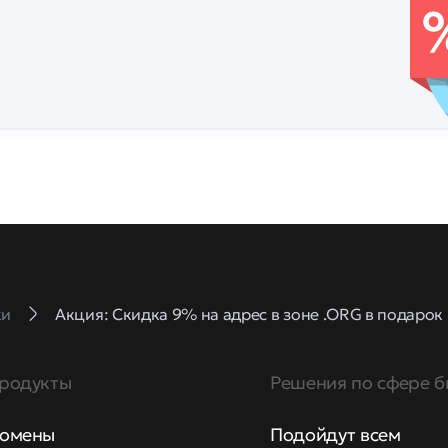
ки
Акция: Скидка 9% на адрес в зоне .ORG в подаро
родукты
Решения по сфере б
омены
Подойдут всем