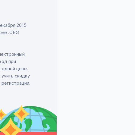
декабря 2015
оне .ORG
электронный
код при
годной цене.
лучить скидку
 регистрации.