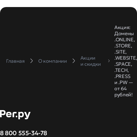
Акция:
Домены
.ONLINE,
.STORE,
.SITE,
Акции
.WEBSITE
Главная
О компании
и скидки
.SPACE,
.TECH,
.PRESS
и .PW —
от 64
рублей!
8 800 555-34-78