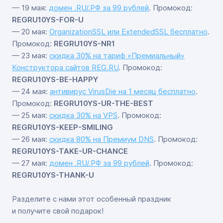
— 19 мая:
домен .RU/.РФ за 99 рублей
. Промокод:
REGRU10YS-FOR-U
— 20 мая:
OrganizationSSL или ExtendedSSL бесплатно
.
Промокод:
REGRU10YS-NR1
— 23 мая:
cкидка 30% на тариф «Премиальный»
Конструктора сайтов REG.RU
. Промокод:
REGRU10YS-BE-HAPPY
— 24 мая:
антивирус VirusDie на 1 месяц бесплатно
.
Промокод:
REGRU10YS-UR-THE-BEST
— 25 мая:
скидка 30% на VPS
. Промокод:
REGRU10YS-KEEP-SMILING
— 26 мая:
cкидка 80% на Премиум DNS
. Промокод:
REGRU10YS-TAKE-UR-CHANCE
— 27 мая:
домен .RU/.РФ за 99 рублей
. Промокод:
REGRU10YS-THANK-U
Разделите с нами этот особенный праздник
и получите свой подарок!