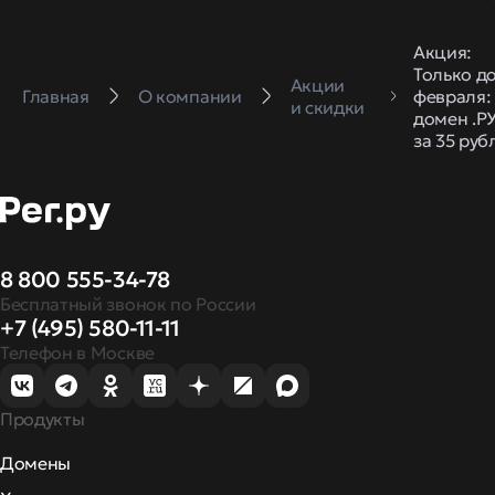
Акция:
Только до
Акции
Главная
О компании
февраля:
и скидки
домен .Р
за 35 руб
8 800 555-34-78
Бесплатный звонок по России
+7 (495) 580-11-11
Телефон в Москве
Продукты
Домены