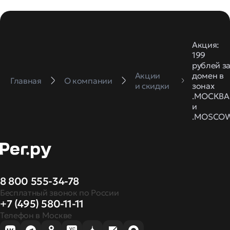
Акция:
199
рублей з
Акции
домен в
Главная
О компании
и скидки
зонах
.МОСКВА
и
.MOSCO
8 800 555-34-78
Бесплатный звонок по России
+7 (495) 580-11-11
Телефон в Москве