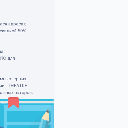
еся адреса в
скидкой 50%.
ни
 ПО для
компьютерных
ии. .THEATRE
альных актёров.