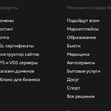
родукты
Решения по сфере б
омены
Подойдут всем
остинг
Маркетплейсы
очта
Образование
SL-сертификаты
Бьюти
онструктор сайтов
Медицина
PS и VDS серверы
Автосервисы
агазин доменов
Бытовые услуги
блако для бизнеса
Досуг
Спорт
Все решения