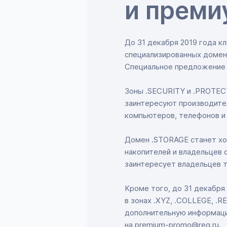
и прем
До 31 декабря 2019 года к
специализированных домен
Специальное предложение 
Зоны .SECURITY и .PROTEC
заинтересуют производител
компьютеров, телефонов и
Домен .STORAGE станет хо
накопителей и владельцев 
заинтересует владельцев т
Кроме того, до 31 декабр
в зонах .XYZ, .COLLEGE, .R
дополнительную информаци
на premium-promo@reg.ru.