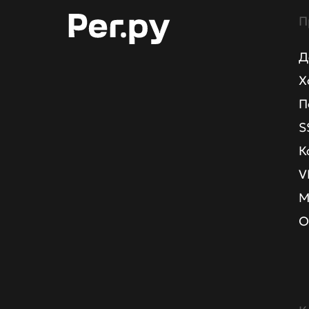
П
Д
Х
П
S
К
V
М
О