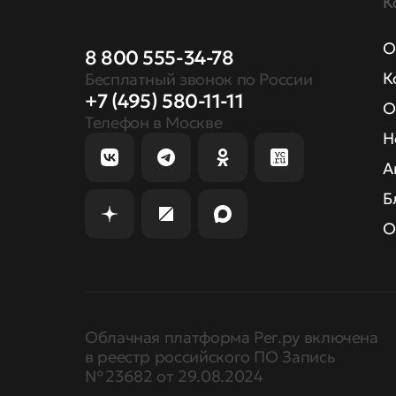
К
О
8 800 555-34-78
К
Бесплатный звонок по России
+7 (495) 580-11-11
О
Телефон в Москве
Н
А
Б
О
Облачная платформа Рег.ру включена
в реестр российского ПО Запись
№ 23682 от 29.08.2024