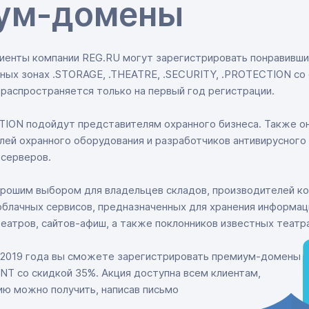
иум-домены
лиенты компании REG.RU могут зарегистрировать понравивши
ных зонах .STORAGE, .THEATRE, .SECURITY, .PROTECTION со 
распространяется только на первый год регистрации.
TION подойдут представителям охранного бизнеса. Также о
ей охранного оборудования и разработчиков антивирусного
 серверов.
рошим выбором для владельцев складов, производителей 
облачных сервисов, предназначенных для хранения информац
еатров, сайтов-афиш, а также поклонников известных театр
я 2019 года вы сможете зарегистрировать премиум-домены
ENT со скидкой 35%. Акция доступна всем клиентам,
ю можно получить, написав письмо