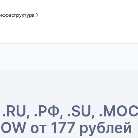
нфраструктура
.RU, .РФ, .SU, .МО
OW от 177 рублей