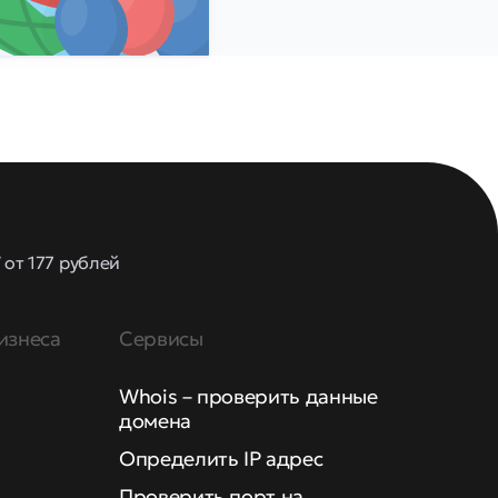
от 177 рублей
изнеса
Сервисы
Whois – проверить данные
домена
Определить IP адрес
Проверить порт на