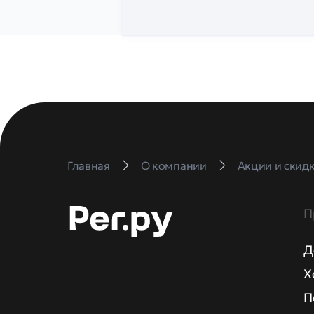
Главная
О компании
Акции и скид
П
Д
Х
П