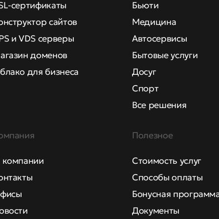
SL-сертификаты
Бьюти
онструктор сайтов
Медицина
PS и VDS серверы
Автосервисы
агазин доменов
Бытовые услуги
блако для бизнеса
Досуг
Спорт
Все решения
омпания
Полезное
 компании
Стоимость услуг
онтакты
Способы оплаты
фисы
Бонусная программ
овости
Документы