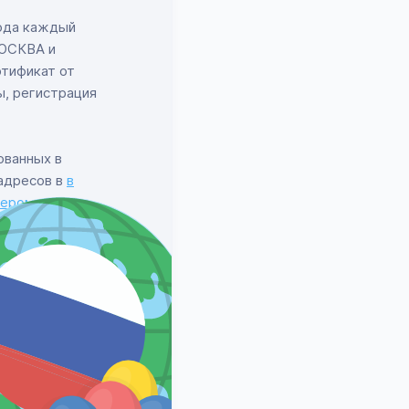
года каждый
МОСКВА и
ртификат от
ы, регистрация
ованных в
 адресов в
в
дером
среди