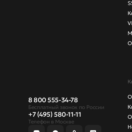
S
К
V
М
О
К
О
8 800 555-34-78
К
Бесплатный звонок по России
+7 (495) 580-11-11
О
Телефон в Москве
Н