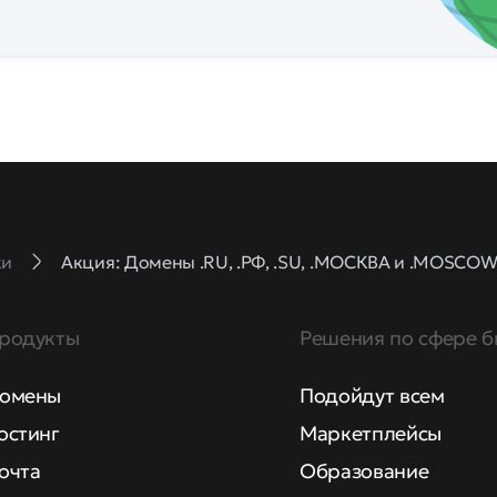
ки
Акция: Домены .RU, .РФ, .SU, .МОСКВА и .MOSCOW 
родукты
Решения по сфере б
омены
Подойдут всем
остинг
Маркетплейсы
очта
Образование