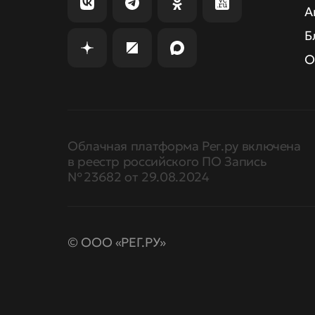
А
Б
О
Облачная платформа Рег.ру включена
в реестр российского ПО Запись
№ 23682 от 29.08.2024
© ООО «РЕГ.РУ»