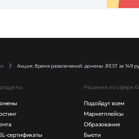
ки
Акция: Время развлечений: домены .REST за 149 руб
родукты
Решения по сфере б
омены
Подойдут всем
остинг
Маркетплейсы
очта
Образование
SL-сертификаты
Бьюти