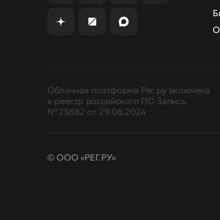
Б
О
Облачная платформа Рег.ру включена
в реестр российского ПО Запись
№ 23682 от 29.08.2024
© ООО «РЕГ.РУ»