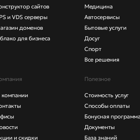
онструктор сайтов
Медицина
PS и VDS серверы
Автосервисы
агазин доменов
Бытовые услуги
блако для бизнеса
Досуг
Спорт
Все решения
омпания
Полезное
 компании
Стоимость услуг
онтакты
Способы оплаты
фисы
Бонусная программ
овости
Документы
кции и скидки
База знаний