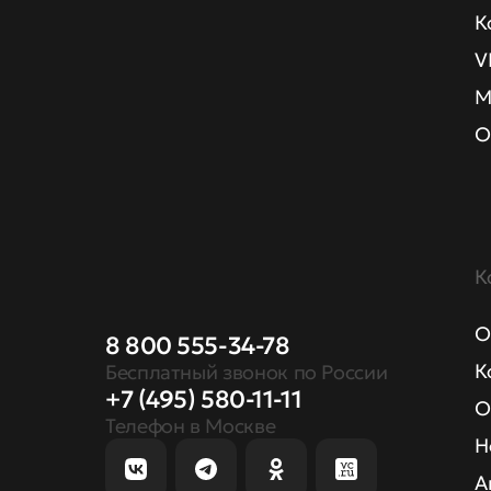
К
V
М
О
К
О
8 800 555-34-78
К
Бесплатный звонок по России
+7 (495) 580-11-11
О
Телефон в Москве
Н
А