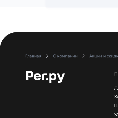
Главная
О компании
Акции и скид
П
Д
Х
П
S