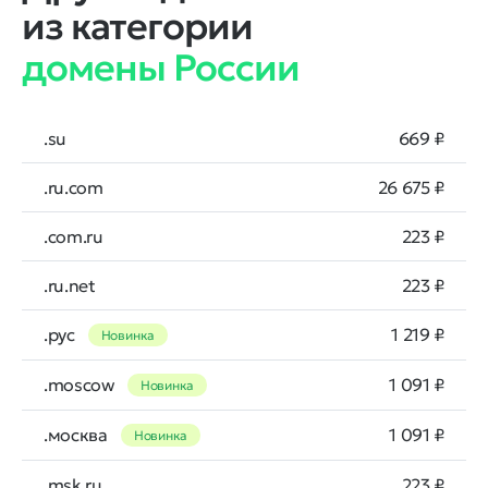
из категории
домены России
.su
669 ₽
.ru.com
26 675 ₽
.com.ru
223 ₽
.ru.net
223 ₽
.рус
1 219 ₽
Новинка
.moscow
1 091 ₽
Новинка
.москва
1 091 ₽
Новинка
.msk.ru
223 ₽