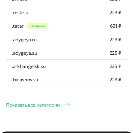
.msk.su
223 ₽
.tatar
621 ₽
Новинка
.adygeya.ru
223 ₽
.adygeya.su
223 ₽
.arkhangelsk.su
223 ₽
.balashov.su
223 ₽
Показать все категории