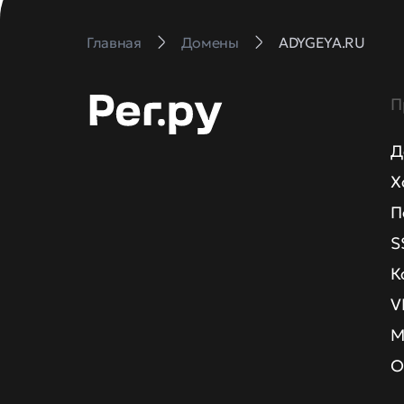
Главная
Домены
ADYGEYA.RU
П
Д
Х
П
S
К
V
М
О