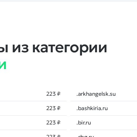
 из категории
и
223 ₽
.arkhangelsk.su
223 ₽
.bashkiria.ru
223 ₽
.bir.ru
223 ₽
.cbg.ru