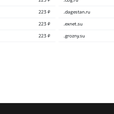
223 ₽
.dagestan.ru
223 ₽
.exnet.su
223 ₽
.grozny.su