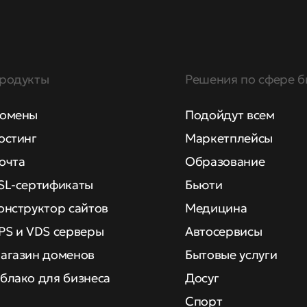
родукты
Решения по сфере б
омены
Подойдут всем
остинг
Маркетплейсы
очта
Образование
SL-сертификаты
Бьюти
онструктор сайтов
Медицина
PS и VDS серверы
Автосервисы
агазин доменов
Бытовые услуги
блако для бизнеса
Досуг
Спорт