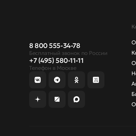
К
О
8 800 555-34-78
К
Бесплатный звонок по России
+7 (495) 580-11-11
О
Телефон в Москве
Н
А
Б
О