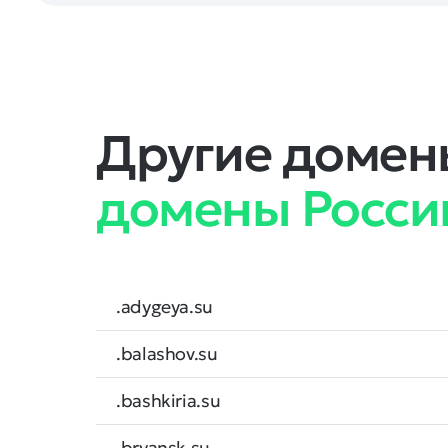
Другие домены
домены Росси
.adygeya.su
.balashov.su
.bashkiria.su
.bryansk.su