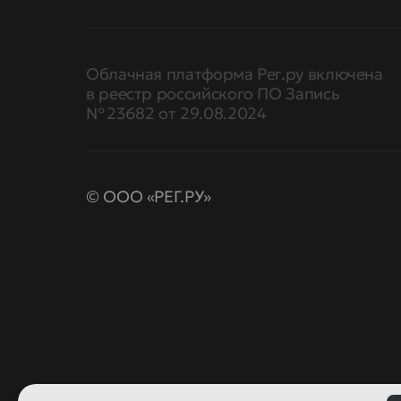
Облачная платформа Рег.ру включена
в реестр российского ПО Запись
№ 23682 от 29.08.2024
© ООО «РЕГ.РУ»