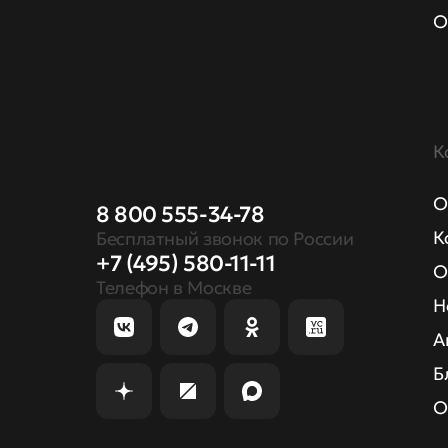
О
К
О
8 800 555-34-78
К
Бесплатный звонок по России
+7 (495) 580-11-11
О
Телефон в Москве
Н
А
Б
О