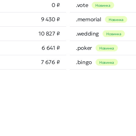
0 ₽
.vote
Новинка
9 430 ₽
.memorial
Новинка
10 827 ₽
.wedding
Новинка
6 641 ₽
.poker
Новинка
7 676 ₽
.bingo
Новинка