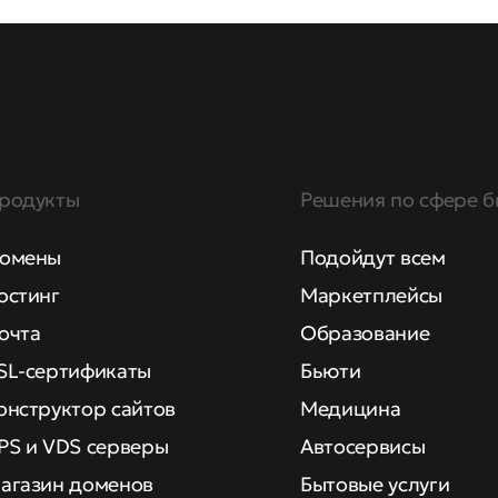
родукты
Решения по сфере б
омены
Подойдут всем
остинг
Маркетплейсы
очта
Образование
SL-сертификаты
Бьюти
онструктор сайтов
Медицина
PS и VDS серверы
Автосервисы
агазин доменов
Бытовые услуги