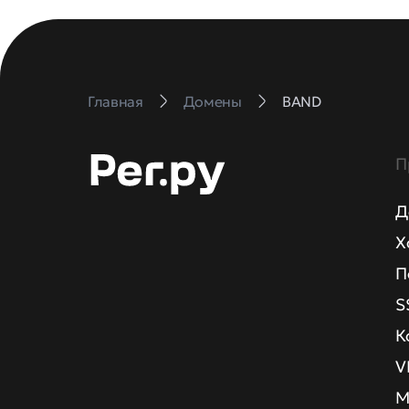
Главная
Домены
BAND
П
Д
Х
П
S
К
V
М