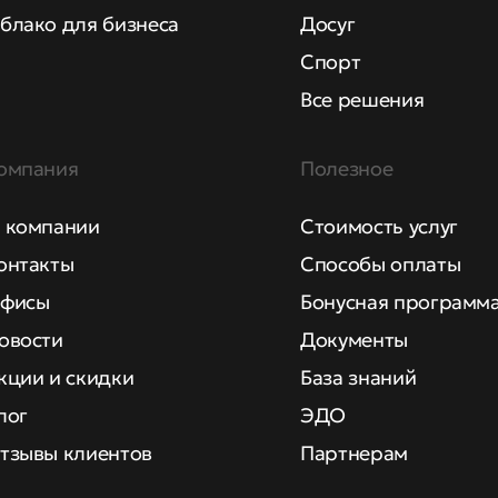
блако для бизнеса
Досуг
Спорт
Все решения
омпания
Полезное
 компании
Стоимость услуг
онтакты
Способы оплаты
фисы
Бонусная программ
овости
Документы
кции и скидки
База знаний
лог
ЭДО
тзывы клиентов
Партнерам