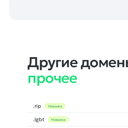
Другие домены
прочее
.rip
Новинка
.lgbt
Новинка