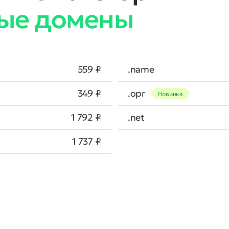
ые домены
559 ₽
.name
349 ₽
.орг
Новинка
1 792 ₽
.net
1 737 ₽