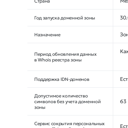
Ме
Страна
30.
Год запуска доменной зоны
Зо
Назначение
Ка
Период обновления данных
в Whois реестра зоны
Ес
Поддержка IDN-доменов
Допустимое количество
63
символов без учета доменной
зоны
Сервис сокрытия персональных
Ес