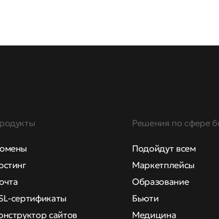
родукты
Решения по сфере б
омены
Подойдут всем
остинг
Маркетплейсы
очта
Образование
SL-сертификаты
Бьюти
онструктор сайтов
Медицина