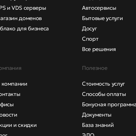
PS и VDS серверы
Автосервисы
агазин доменов
Бытовые услуги
блако для бизнеса
Досуг
Спорт
Все решения
омпания
Полезное
 компании
Стоимость услуг
онтакты
Способы оплаты
фисы
Бонусная программ
овости
Документы
кции и скидки
База знаний
лог
ЭДО