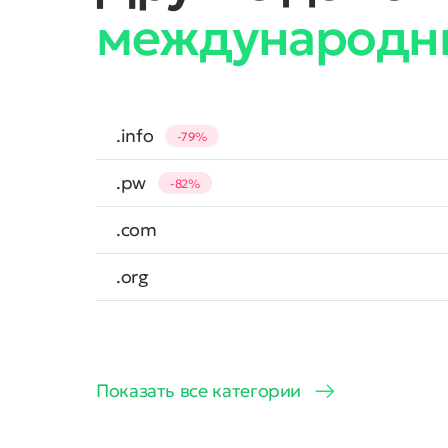
международн
.info
-79%
.pw
-82%
.com
.org
Показать все категории