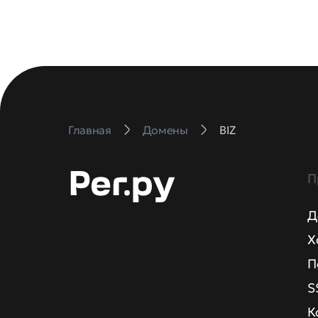
Главная
Домены
BIZ
П
Д
Х
П
S
К