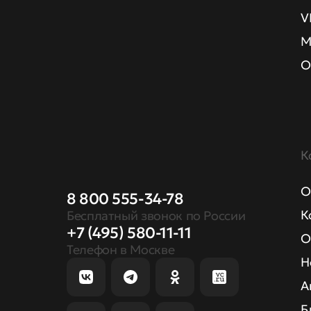
V
М
О
К
О
8 800 555-34-78
К
Бесплатный звонок по России
+7 (495) 580-11-11
О
Телефон в Москве
Н
А
Б