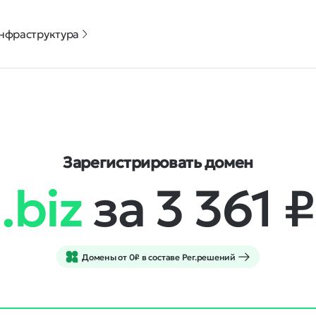
нфраструктура
Зарегистрировать домен
.biz
за 3 361
₽
Домены от 0₽ в составе Рег.решений