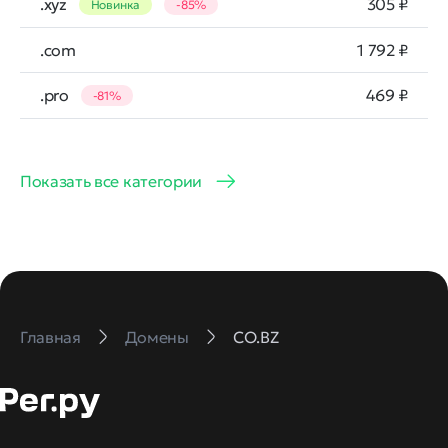
.xyz
305 ₽
Новинка
-85%
.com
1 792 ₽
.pro
469 ₽
-81%
Показать все категории
Главная
Домены
CO.BZ