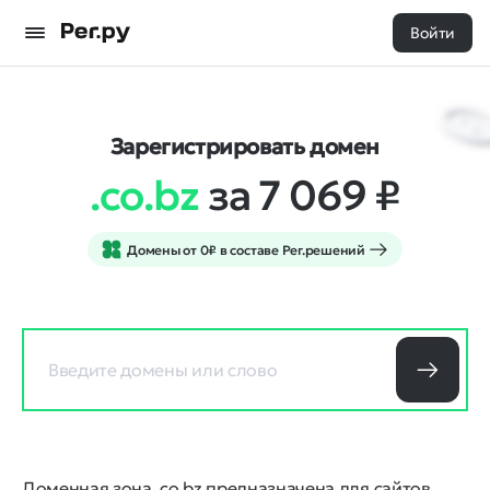
Войти
Зарегистрировать домен
.co.bz
за 7 069
₽
Домены от 0₽ в составе Рег.решений
Доменная зона .co.bz предназначена для сайтов,