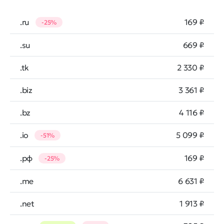
.ru
169 ₽
-25%
.su
669 ₽
.tk
2 330 ₽
.biz
3 361 ₽
.bz
4 116 ₽
.io
5 099 ₽
-51%
.рф
169 ₽
-25%
.me
6 631 ₽
.net
1 913 ₽