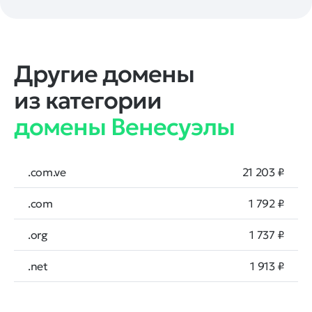
Другие домены
из категории
домены Венесуэлы
.com.ve
21 203 ₽
.com
1 792 ₽
.org
1 737 ₽
.net
1 913 ₽