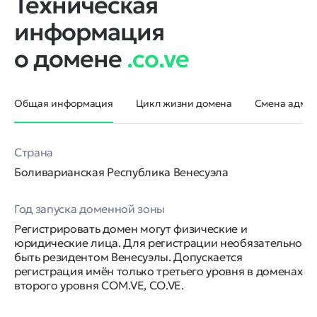
Техническая
информация
о домене
.co.ve
Общая информация
Цикл жизни домена
Смена админ
Страна
Боливарианская Республика Венесуэла
Год запуска доменной зоны
Регистрировать домен могут физические и
юридические лица. Для регистрации необязательно
быть резидентом Венесуэлы. Допускается
регистрация имён только третьего уровня в доменах
второго уровня COM.VE, CO.VE.