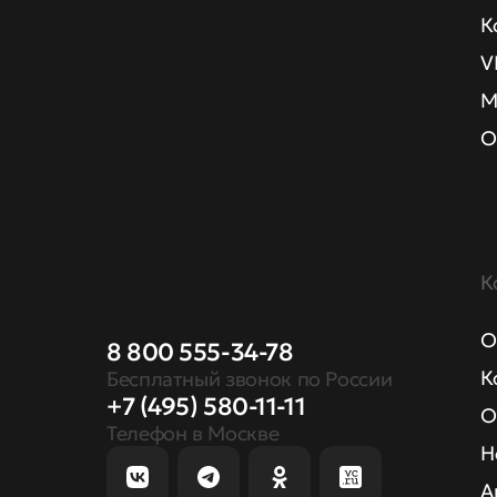
К
V
М
О
К
О
8 800 555-34-78
К
Бесплатный звонок по России
+7 (495) 580-11-11
О
Телефон в Москве
Н
А