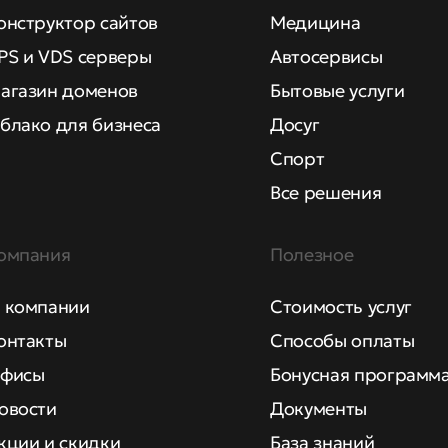
онструктор сайтов
Медицина
PS и VDS серверы
Автосервисы
агазин доменов
Бытовые услуги
блако для бизнеса
Досуг
Спорт
Все решения
омпания
Полезное
 компании
Стоимость услуг
онтакты
Способы оплаты
фисы
Бонусная программ
овости
Документы
кции и скидки
База знаний