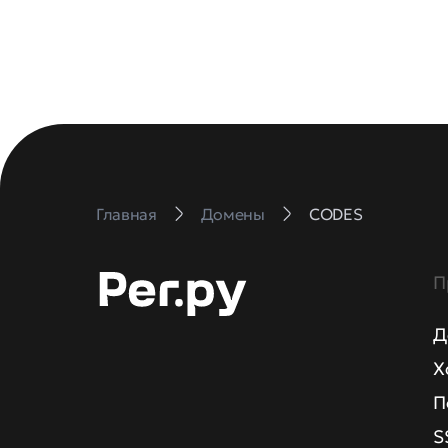
Главная
Домены
CODES
П
Д
Х
П
S