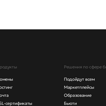
родукты
Решения по сфере б
омены
Подойдут всем
остинг
Маркетплейсы
очта
Образование
SL-сертификаты
Бьюти