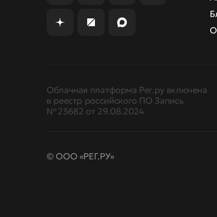
Б
О
Облачная платформа Рег.ру включена
в реестр российского ПО Запись
№ 23682 от 29.08.2024
© ООО «РЕГ.РУ»