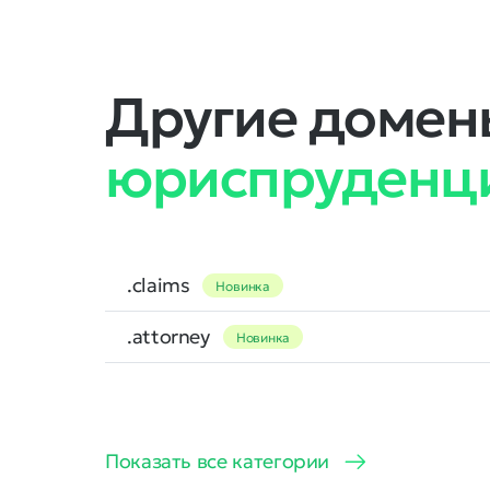
Другие домены
юриспруденц
.claims
Новинка
.attorney
Новинка
Показать все категории