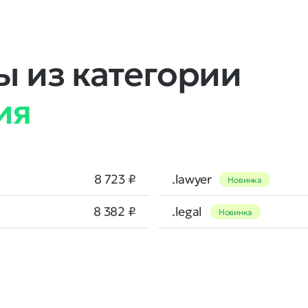
 из категории
ия
8 723 ₽
.lawyer
Новинка
8 382 ₽
.legal
Новинка