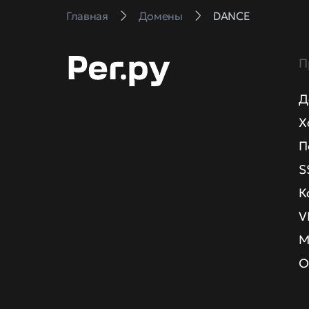
Главная
Домены
DANCE
П
Д
Х
П
S
К
V
М
О