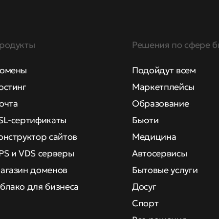
родукты
Решения по сфере б
омены
Подойдут всем
остинг
Маркетплейсы
очта
Образование
SL-сертификаты
Бьюти
онструктор сайтов
Медицина
PS и VDS серверы
Автосервисы
агазин доменов
Бытовые услуги
блако для бизнеса
Досуг
Спорт