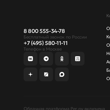
К
О
8 800 555-34-78
К
Бесплатный звонок по России
+7 (495) 580-11-11
О
Телефон в Москве
Н
А
Б
О
Облачная платформа Рег.ру включена