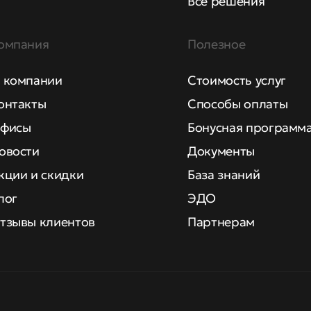
Все решения
омпания
Полезное
 компании
Стоимость услуг
онтакты
Способы оплаты
фисы
Бонусная программ
овости
Документы
кции и скидки
База знаний
лог
ЭДО
тзывы клиентов
Партнерам