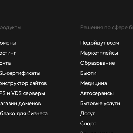
родукты
Решения по сфере б
омены
Подойдут всем
остинг
Маркетплейсы
очта
Образование
SL-сертификаты
Бьюти
онструктор сайтов
Медицина
PS и VDS серверы
Автосервисы
агазин доменов
Бытовые услуги
блако для бизнеса
Досуг
Спорт