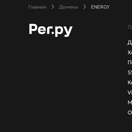
Главная
Домены
ENERGY
П
Д
Х
П
S
К
V
М
О