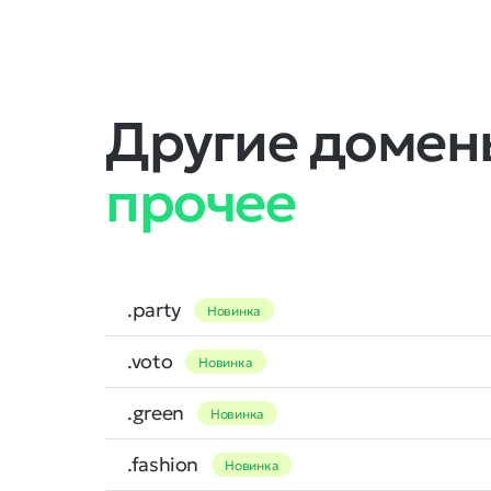
Другие домены
прочее
.party
Новинка
.voto
Новинка
.green
Новинка
.fashion
Новинка