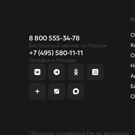
К
О
8 800 555-34-78
К
Бесплатный звонок по России
+7 (495) 580-11-11
О
Телефон в Москве
Н
А
Б
О
Облачная платформа Рег.ру включена