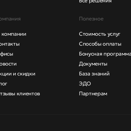
Все решения
омпания
Полезное
 компании
Стоимость услуг
онтакты
Способы оплаты
фисы
Бонусная программ
овости
Документы
кции и скидки
База знаний
лог
ЭДО
тзывы клиентов
Партнерам