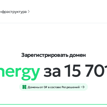
нфраструктура
Зарегистрировать домен
nergy
за 15 7
Домены от 0₽ в составе Рег.решений