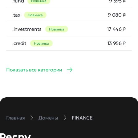
.fund
9 595 ₽
Новинка
.tax
9 080 ₽
Новинка
.investments
17 446 ₽
Новинка
.credit
13 956 ₽
Новинка
Показать все категории
Главная
Домены
FINANCE