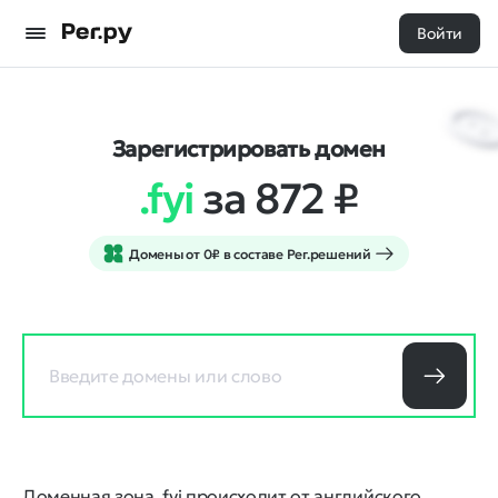
Войти
Зарегистрировать домен
.fyi
за 872
₽
Домены от 0₽ в составе Рег.решений
Доменная зона .fyi происходит от английского