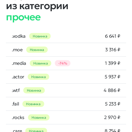
из категории
прочее
.vodka
6 641 ₽
Новинка
.moe
3 316 ₽
Новинка
.media
1 399 ₽
Новинка
-74%
.actor
5 937 ₽
Новинка
.wtf
4 886 ₽
Новинка
.fail
5 233 ₽
Новинка
.rocks
2 970 ₽
Новинка
.care
8 754 ₽
Новинка